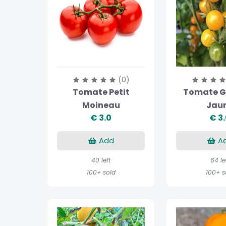
(0)
Tomate Petit
Tomate Gr
Moineau
Jau
€ 3.0
€ 3
Add
A
40 left
64 le
100+ sold
100+ s