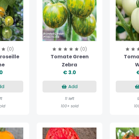
(0)
(0)
oseille
Tomate Green
Toma
ne
Zebra
W
.0
€ 3.0
€
dd
Add
ft
11 left
9
old
100+ sold
10