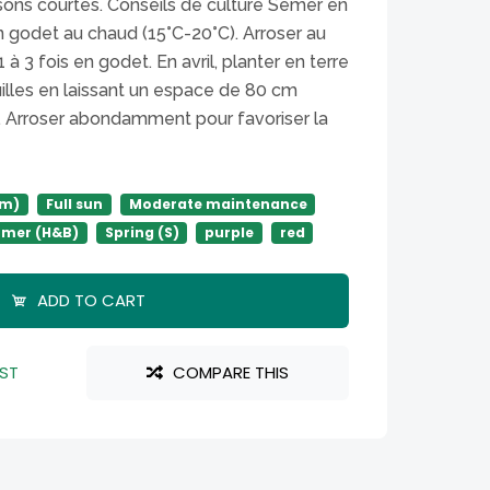
isons courtes. Conseils de culture Semer en
en godet au chaud (15°C-20°C). Arroser au
 à 3 fois en godet. En avril, planter en terre
illes en laissant un espace de 80 cm
s. Arroser abondamment pour favoriser la
2m)
Full sun
Moderate maintenance
mer (H&B)
Spring (S)
purple
red
ADD TO CART
IST
COMPARE THIS