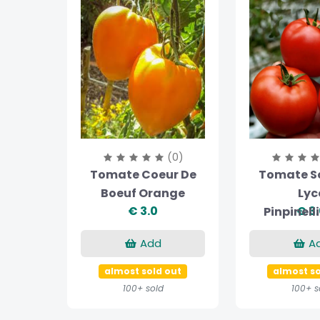
(0)
Tomate Coeur De
Tomate S
Boeuf Orange
Lyc
€ 3.0
€ 3
Pinpinell
Add
A
almost sold out
almost so
100+ sold
100+ s