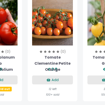
(0)
(0)
olanum
Tomate
Tomat
o
Clementine Petite
G
.0
€ 3.0
€
ifolium
Orange
dd
Add
ld out
12 left
3
old
100+ sold
10