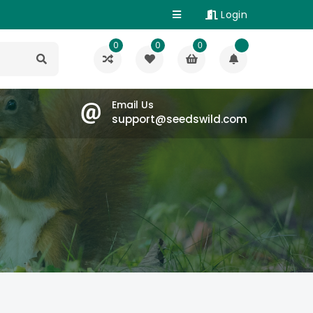
Login
0
0
0
Email Us
support@seedswild.com