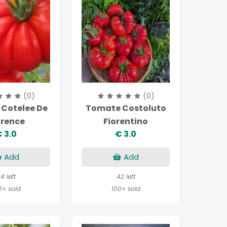
(0)
(0)
Cotelee De
Tomate Costoluto
orence
Fiorentino
 3.0
€ 3.0
Add
Add
4 left
42 left
0+ sold
100+ sold