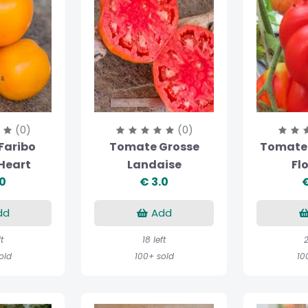
(0)
(0)
Faribo
Tomate Grosse
Tomate 
Heart
Landaise
Fl
.0
€ 3.0
€
dd
Add
ft
18 left
2
old
100+ sold
10