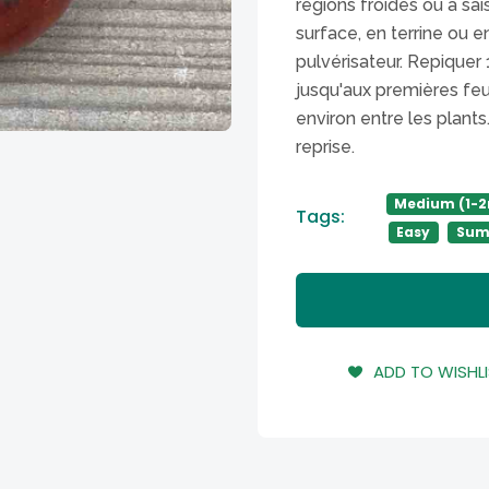
régions froides ou à sa
surface, en terrine ou 
pulvérisateur. Repiquer 1
jusqu'aux premières feu
environ entre les plant
reprise.
Medium (1-
Tags:
Easy
Sum
ADD TO WISHL