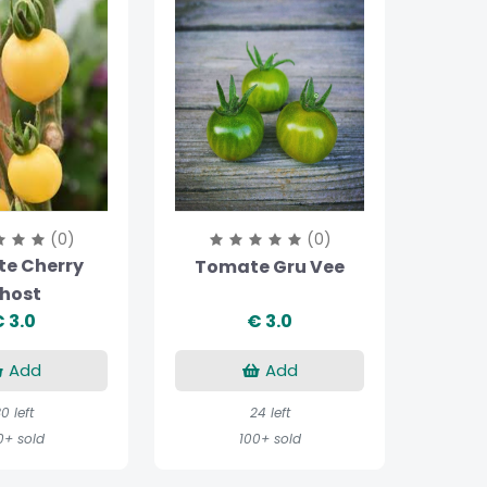
(0)
(0)
e Cherry
Tomate Gru Vee
host
 3.0
€ 3.0
Add
Add
0 left
24 left
0+ sold
100+ sold