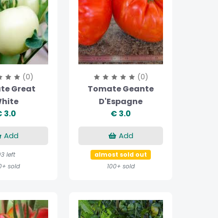
(0)
(0)
te Great
Tomate Geante
hite
D'Espagne
 3.0
€ 3.0
Add
Add
3 left
almost sold out
0+ sold
100+ sold